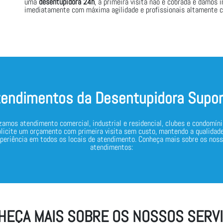
uma
desentupidora 24h
, a primeira visita não é cobrada e damos i
imediatamente com máxima agilidade e profissionais altamente c
tendimentos da Desentupidora Supor
zamos atendimento comercial, industrial e residencial, clubes e condomí
olicite um orçamento com primeira visita sem custo, mantendo a qualidade
periência em todos os locais de atendimento. Conheça mais sobre os nos
atendimentos:
HEÇA MAIS SOBRE OS NOSSOS SERVI