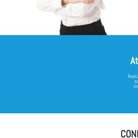
A
Reali
s
ex
CON