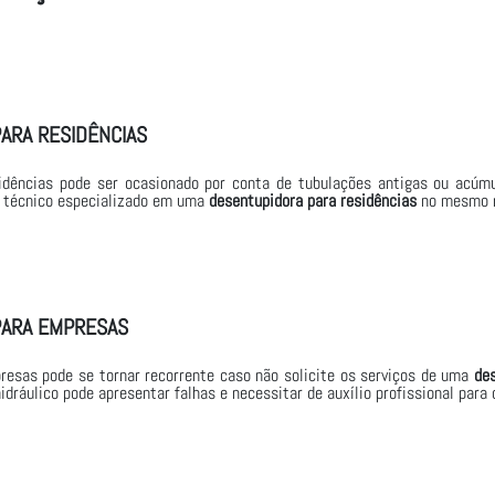
ARA RESIDÊNCIAS
dências pode ser ocasionado por conta de tubulações antigas ou acúmul
um técnico especializado em uma
desentupidora para residências
no mesmo m
PARA EMPRESAS
esas pode se tornar recorrente caso não solicite os serviços de uma
de
dráulico pode apresentar falhas e necessitar de auxílio profissional para