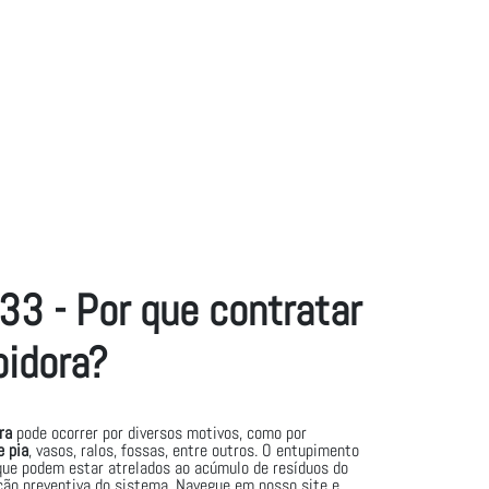
3 - Por que contratar
idora?
ra
pode ocorrer por diversos motivos, como por
 pia
, vasos, ralos, fossas, entre outros. O entupimento
 que podem estar atrelados ao acúmulo de resíduos do
nção preventiva do sistema. Navegue em nosso site e