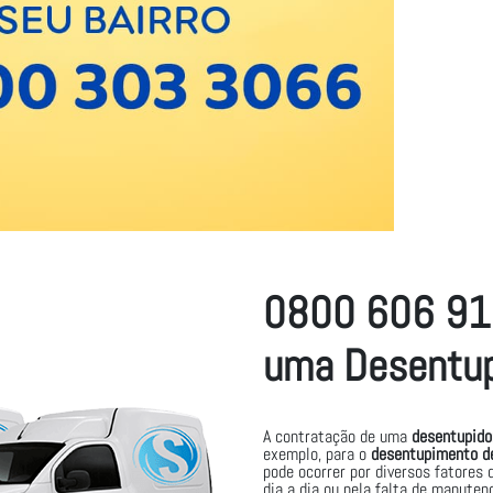
0800 606 913
uma Desentup
A contratação de uma
desentupido
exemplo, para o
desentupimento de
pode ocorrer por diversos fatores
dia a dia ou pela falta de manute